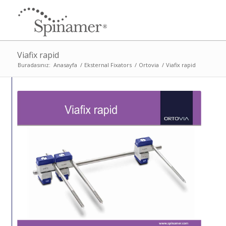
Viafix rapid
Buradasınız:
Anasayfa
/
Eksternal Fixators
/
Ortovia
/
Viafix rapid