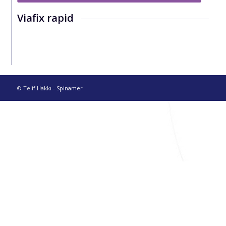
Viafix rapid
© Telif Hakkı -
Spinamer