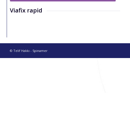
Viafix rapid
© Telif Hakkı -
Spinamer