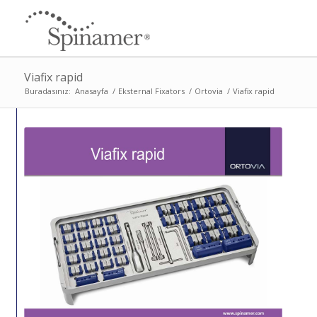
Viafix rapid
Buradasınız:
Anasayfa
/
Eksternal Fixators
/
Ortovia
/
Viafix rapid